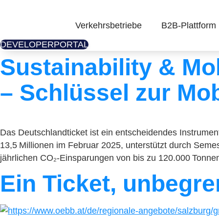
Skip
to
Verkehrsbetriebe
B2B-Plattform
content
DEVELOPERPORTAL
Sustainability & Mo
– Schlüssel zur Mo
Das Deutschlandticket ist ein entscheidendes Instrument
13,5 Millionen im Februar 2025, unterstützt durch Semes
jährlichen CO₂-Einsparungen von bis zu 120.000 Tonne
Ein Ticket, unbegre