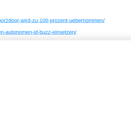
door2door-wird-zu-100-prozent-uebernommen/
len-autonomen-id-buzz-einsetzen/