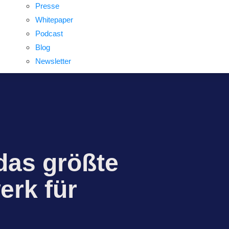
Presse
Whitepaper
Podcast
Blog
Newsletter
 das größte
erk für