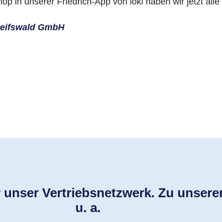
op in unserer Friedrich-App von ioki haben wir jetzt alle
Greifswald GmbH
r unser Vertriebsnetzwerk. Zu unser
u. a.