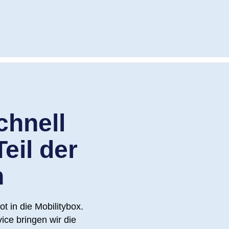
chnell
eil der
n
ot in die Mobilitybox.
vice bringen wir die